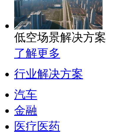
低空场景解决方案
了解更多
行业解决方案
汽车
金融
医疗医药