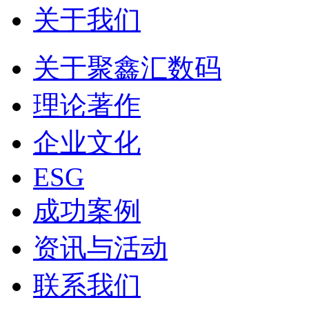
关于我们
关于聚鑫汇数码
理论著作
企业文化
ESG
成功案例
资讯与活动
联系我们