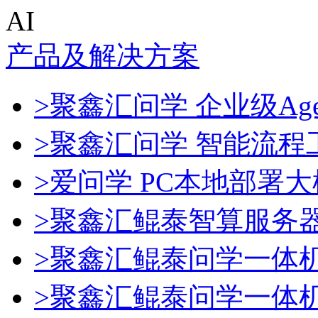
AI
产品及解决方案
>聚鑫汇问学 企业级Age
>聚鑫汇问学 智能流程
>爱问学 PC本地部署
>聚鑫汇鲲泰智算服务
>聚鑫汇鲲泰问学一体
>聚鑫汇鲲泰问学一体机De