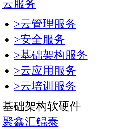
云服务
>云管理服务
>安全服务
>基础架构服务
>云应用服务
>云培训服务
基础架构软硬件
聚鑫汇鲲泰