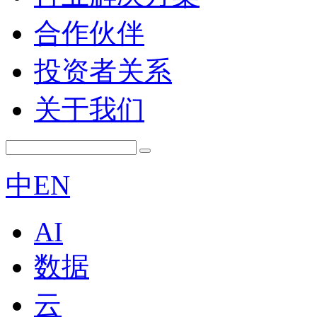
合作伙伴
投资者关系
关于我们
中
EN
AI
数据
云