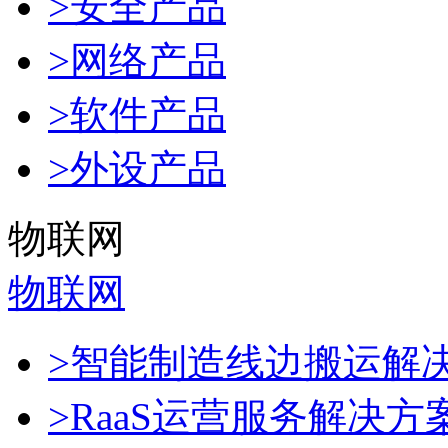
>安全产品
>网络产品
>软件产品
>外设产品
物联网
物联网
>智能制造线边搬运解
>RaaS运营服务解决方