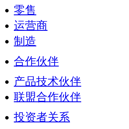
零售
运营商
制造
合作伙伴
产品技术伙伴
联盟合作伙伴
投资者关系