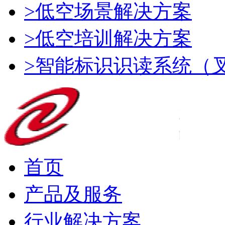
>低空场景解决方案
>低空培训解决方案
>智能标识识读系统（
首页
产品及服务
行业解决方案