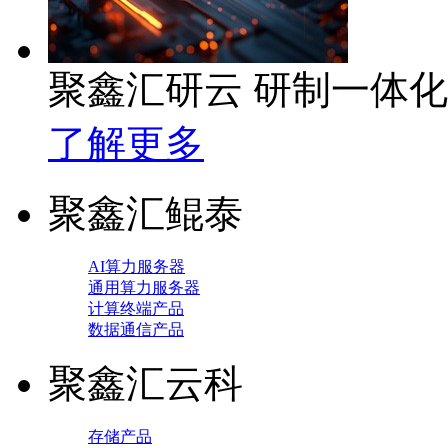
聚鑫汇研云 研制一体
了解更多
聚鑫汇鲲泰
AI算力服务器
通用算力服务器
计算终端产品
数据通信产品
聚鑫汇云科
存储产品