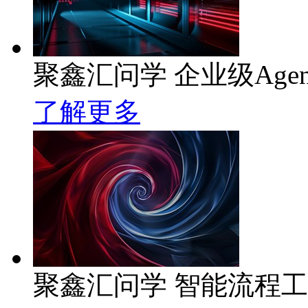
聚鑫汇问学 企业级Age
了解更多
聚鑫汇问学 智能流程